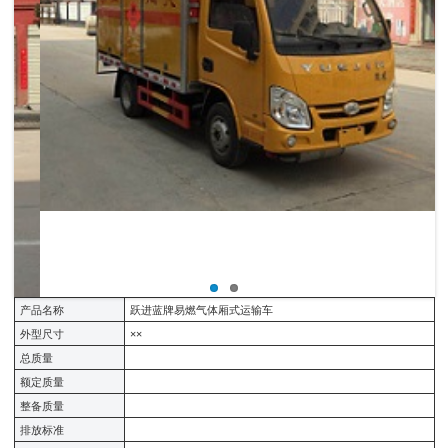
产品名称
跃进蓝牌易燃气体厢式运输车
外型尺寸
××
总质量
额定质量
整备质量
排放标准