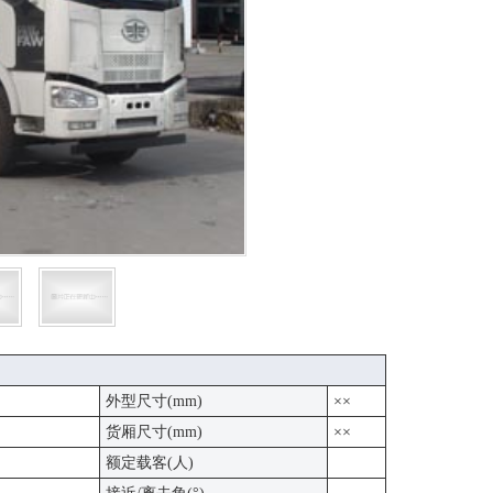
外型尺寸(mm)
××
货厢尺寸(mm)
××
额定载客(人)