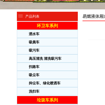
易燃液体厢
产品列表
环卫车系列
洒水车
吸粪车
吸污车
高压清洗 清洗吸污车
扫路车
吸尘车
抑尘车、绿化喷洒车
洗扫车
垃圾车系列