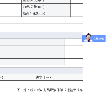
接近/离去角(°)
前悬/后悬(mm)
最高车速(km/h)
l）
功率（kw）
下一篇：
程力威40方易燃液体罐式运输半挂车