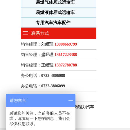
易燃气体厢式运输车
易燃液体厢式运输车
专用汽车汽车配件
联系方式
销售经理：
刘经理
13908669799
销售经理：
盛经理
13617223388
销售经理：
王经理
15972780788
办公电话：
0722-3806088
办公电话：
0722-3806099
售后热线：
0722-3806099
请您留言
企业地址：
湖北随州南郊平原岗程力汽车
感谢您的关注，当前客服人员不在
工业园
线，请填写一下您的信息，我们会
尽快和您联系。