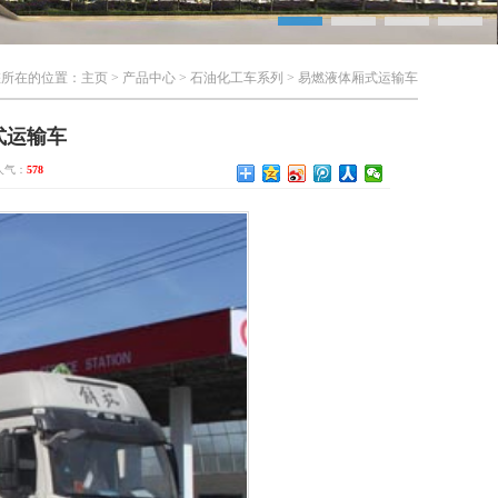
您所在的位置：
主页
>
产品中心
>
石油化工车系列
>
易燃液体厢式运输车
式运输车
 人气：
578