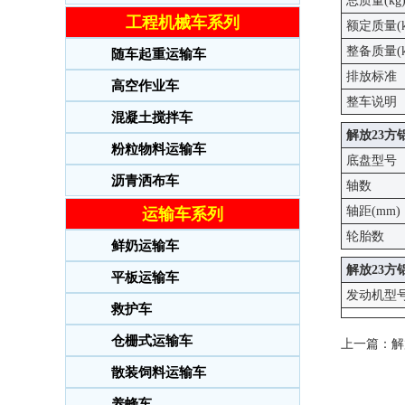
总质量(kg
工程机械车系列
额定质量(k
整备质量(k
随车起重运输车
排放标准
高空作业车
整车说明
混凝土搅拌车
解放23
粉粒物料运输车
底盘型号
沥青洒布车
轴数
轴距(mm)
运输车系列
轮胎数
鲜奶运输车
解放23
平板运输车
发动机型
救护车
仓栅式运输车
上一篇：
解
散装饲料运输车
养蜂车