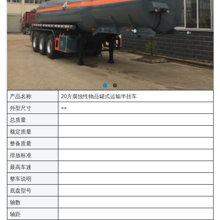
产品名称
20方腐蚀性物品罐式运输半挂车
外型尺寸
××
总质量
额定质量
整备质量
排放标准
最高车速
整车说明
底盘型号
轴数
轴距