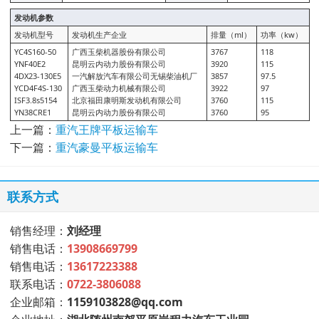
发动机参数
发动机型号
发动机生产企业
排量（ml）
功率（kw）
YC4S160-50
广西玉柴机器股份有限公司
3767
118
YNF40E2
昆明云内动力股份有限公司
3920
115
4DX23-130E5
一汽解放汽车有限公司无锡柴油机厂
3857
97.5
YCD4F4S-130
广西玉柴动力机械有限公司
3922
97
ISF3.8s5154
北京福田康明斯发动机有限公司
3760
115
YN38CRE1
昆明云内动力股份有限公司
3760
95
上一篇：
重汽王牌平板运输车
下一篇：
重汽豪曼平板运输车
联系方式
销售经理：
刘经理
销售电话：
13908669799
销售电话：
13617223388
联系电话：
0722-3806088
企业邮箱：
1159103828@qq.com