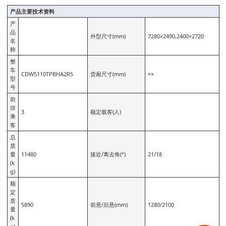
产品主要技术资料
产
品
外型尺寸(mm)
7280×2490,2400×2720
名
称
整
车
CDW5110TPBHA2R5
货厢尺寸(mm)
××
型
号
前
排
3
额定载客(人)
乘
客
总
质
量
11480
接近/离去角(°)
21/18
(k
g)
额
定
质
5890
前悬/后悬(mm)
1280/2100
量
(k