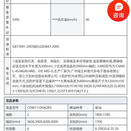
g)
整
备
质
5395
***高车速(km/h)
90
量
(k
g)
排
放
GB17691-2005国Ⅴ,GB3847-2005
标
准
①选装前部灯具、前面罩、保险杠、后视镜及单排驾驶室;选装爬梯外观,爬梯收
起状态的水平长度为300mm; ②仅选用底盘的3900mm轴距; ③ABS型号为:CM4X
整
L-4S/4K(4S/4M)、VIE ABS-II,生产厂家为:广州瑞立科密汽车电子股份有限公
车
司、浙江万安科技股份有限公司; ④防护栏均采用Q235材料压制成型,均采用螺栓
说
连接方式;后防护装置下边缘的***大离地高度为400mm,断面尺寸为120mm×50
明
mm; ⑤发动机的油耗申报值(L/100km)为:YC4S160-50(20.5),YNF40E2(20.2),4DX2
3-130E5(20.3),YCD4F4S-130(21.2),ISF3.8S5154(21.2 );
底盘参数
底盘型号
CDW1110HA2R5
燃油种类
柴油
轴数
2
前轮距(mm)
1800,1780
轴距(mm)
3600,3900,4200,4500
后轮距(mm)
1700
轮胎数
6
轮胎规格
8.25R20,8.25-20